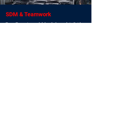
SDM & Teamwork
Team Tunas Jaya adalah sekelompok individu
yang memiliki dedikasi tak tergoyahkan dan
semangat yang tidak pernah surut dalam
mencapai keunggulan, adalah kekuatan
penggerak di balik kesuksesan luar biasa dari
Perusahaan. Setiap staff di Tunas Jaya
memahami bahwa kemajuan tidak bisa dicapai
dengan sekadar puas diri tetapi melalui
ketekunan tanpa henti dan kehausan akan
pertumbuhan.
Kami bangga dengan kerjasama tim kami yang
luar biasa. Staff kami tidak hanya memiliki
beragam keterampilan impresif tetapi juga
tekad tak kenal lelah untuk terus
meningkatkan diri. Melalui program pelatihan
yang ketat dan inisiatif pengembangan
profesional yang berkelanjutan, kami
memastikan bahwa karyawan kami dilengkapi
dengan keahlian mutakhir di bidang masing-
masing. Komitmen kami terhadap sertifikasi