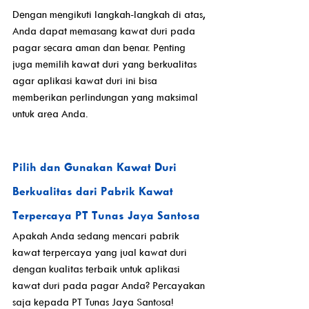
Dengan mengikuti langkah-langkah di atas, 
Anda dapat memasang kawat duri pada 
pagar secara aman dan benar. Penting 
juga memilih kawat duri yang berkualitas 
agar aplikasi kawat duri ini bisa 
memberikan perlindungan yang maksimal 
untuk area Anda.
Pilih dan Gunakan Kawat Duri 
Berkualitas dari Pabrik Kawat 
Terpercaya PT Tunas Jaya Santosa
Apakah Anda sedang mencari pabrik 
kawat terpercaya yang jual kawat duri 
dengan kualitas terbaik untuk aplikasi 
kawat duri pada pagar Anda? Percayakan 
saja kepada PT Tunas Jaya Santosa!