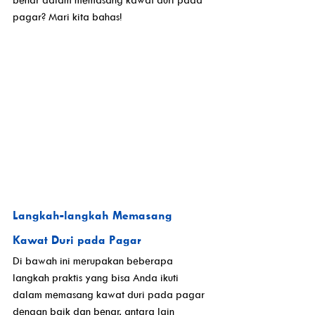
pagar? Mari kita bahas!
Langkah-langkah Memasang 
Kawat Duri pada Pagar
Di bawah ini merupakan beberapa 
langkah praktis yang bisa Anda ikuti 
dalam memasang kawat duri pada pagar 
dengan baik dan benar, antara lain 