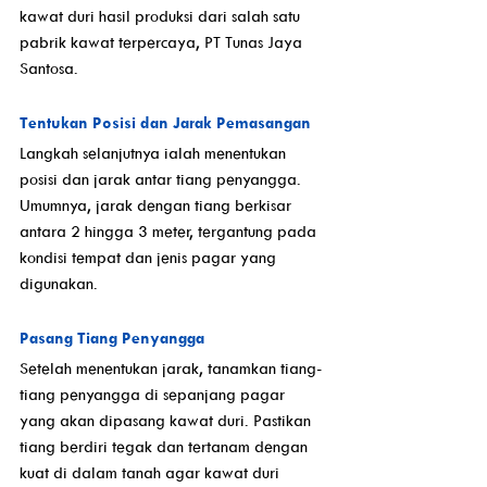
kawat duri hasil produksi dari salah satu 
pabrik kawat terpercaya, PT Tunas Jaya 
Santosa.
Tentukan Posisi dan Jarak Pemasangan
Langkah selanjutnya ialah menentukan 
posisi dan jarak antar tiang penyangga. 
Umumnya, jarak dengan tiang berkisar 
antara 2 hingga 3 meter, tergantung pada 
kondisi tempat dan jenis pagar yang 
digunakan.
Pasang Tiang Penyangga
Setelah menentukan jarak, tanamkan tiang-
tiang penyangga di sepanjang pagar 
yang akan dipasang kawat duri. Pastikan 
tiang berdiri tegak dan tertanam dengan 
kuat di dalam tanah agar kawat duri 