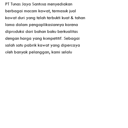
PT Tunas Jaya Santosa menyediakan 
berbagai macam kawat, termasuk jual 
kawat duri yang telah terbukti kuat & tahan 
lama dalam pengaplikasiannya karena 
diproduksi dari bahan baku berkualitas 
dengan harga yang kompetitif. Sebagai 
salah satu pabrik kawat yang dipercaya 
oleh banyak pelanggan, kami selalu 
berkomitmen dengan menciptakan produk 
unggulan untuk setiap kebutuhan konstruksi 
Anda.
Ayo, gunakan kawat duri hasil produksi 
dari salah satu pabrik kawat terpercaya, 
PT Tunas Jaya Santosa! Hubungi kami untuk 
mendapatkan solusi aplikasi kawat duri 
sekarang juga.