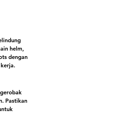
elindung 
ain helm, 
ots dengan 
kerja.
 gerobak 
. Pastikan 
untuk 