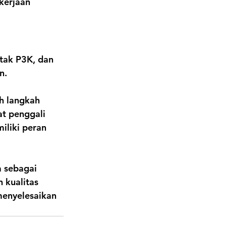
kerjaan 
tak P3K, dan 
n.
h langkah 
at penggali 
iliki peran 
a sebagai 
 kualitas 
menyelesaikan 