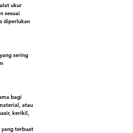
alat ukur 
n sesuai 
a diperlukan 
yang sering 
m 
tama bagi 
aterial, atau 
r, kerikil, 
 yang terbuat 