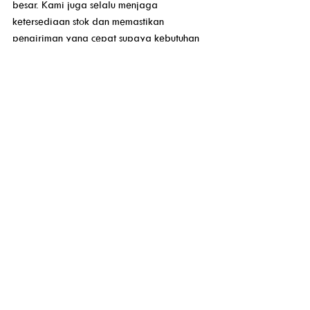
besar. Kami juga selalu menjaga 
ketersediaan stok dan memastikan 
pengiriman yang cepat supaya kebutuhan 
Anda dapat terpenuhi tepat waktu.
Yuk, jaga keamanan area Anda dengan 
kawat duri dari pabrik kawat PT Tunas 
Jaya Santosa! Hubungi kami sekarang juga 
dan dapatkan informasi selengkapnya. 
See All
Recent Posts