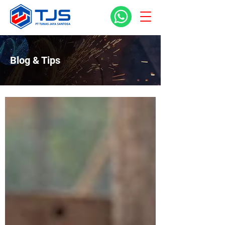
Blog & Tips